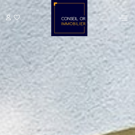
METIERS
Transaction
Gestion
Location
Financement
VENTES
LOCATIONS
ESTIMATION