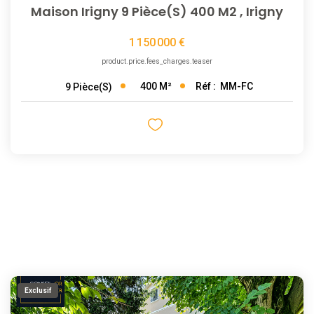
Maison Irigny 9 Pièce(s) 400 M2
,
Irigny
1 150 000 €
product.price.fees_charges.teaser
400
M²
Réf :
MM-FC
9
Pièce(s)
Exclusif