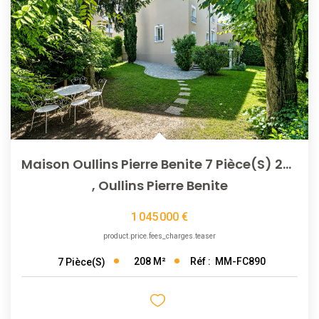
Maison Oullins Pierre Benite 7 Pièce(s) 208 M2
,
Oullins Pierre Benite
1 045 000 €
product.price.fees_charges.teaser
208
M²
Réf :
MM-FC890
7
Pièce(s)