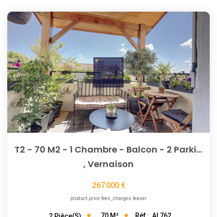
T2 - 70 M2 - 1 Chambre - Balcon - 2 Parkings Privatifs
,
Vernaison
267 000 €
product.price.fees_charges.teaser
70
M²
Réf :
AL762
2
Pièce(s)