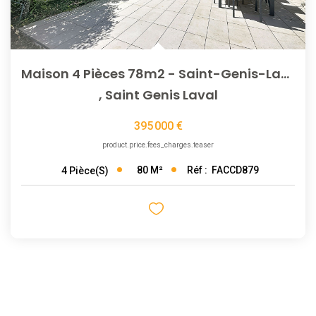
Maison 4 Pièces 78m2 - Saint-Genis-Laval
,
Saint Genis Laval
395 000 €
product.price.fees_charges.teaser
80
M²
Réf :
FACCD879
4
Pièce(s)