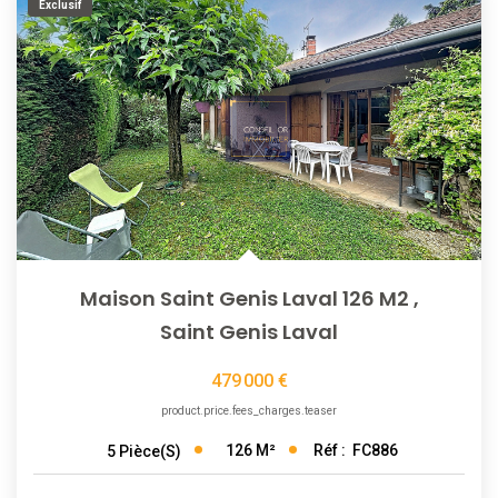
Exclusif
Maison Saint Genis Laval 126 M2
,
Saint Genis Laval
479 000 €
product.price.fees_charges.teaser
126
M²
Réf :
FC886
5
Pièce(s)