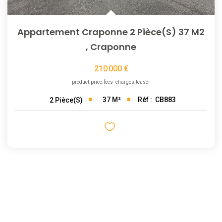
Appartement Craponne 2 Pièce(s) 37 M2
,
Craponne
210 000 €
product.price.fees_charges.teaser
37
M²
Réf :
CB883
2
Pièce(s)