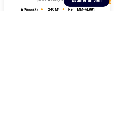
product.price.fees_charges.teaser
240
M²
Réf :
MM-AL881
6
Pièce(s)
Précédente
1
2
3
4
5
...
7
Suivante