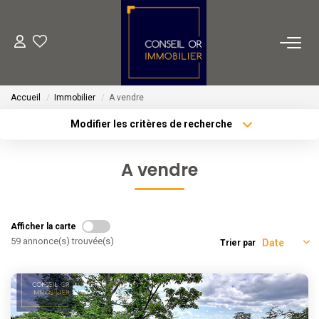
METIERS
Accueil
Immobilier
A vendre
Transaction
Modifier les critères de recherche
Gestion
Type de transaction
Localisation
Acheter
Localisation
Location
A vendre
Type de bien
Financement
Sélectionnez...
Surface min
Plus de critères
Budget max
VENTES
Afficher la carte
59 annonce(s) trouvée(s)
Trier par
Créer une alerte
LOCATIONS
ESTIMATION