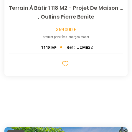
Terrain À Bâtir 1 118 M2 - Projet De Maison De 120 À 150 M2
,
Oullins Pierre Benite
369 000 €
product.price.fees_charges.teaser
Réf :
JCM832
1118
M²