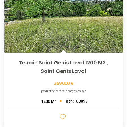
NOTRE AGENCE
L'agence
L'équipe
Nous Rejoindre
Terrain Saint Genis Laval 1200 M2
,
RECOMMANDATIONS
Saint Genis Laval
369 000 €
EXTRANET
product.price.fees_charges.teaser
CONTACT
Réf :
CB893
1200
M²