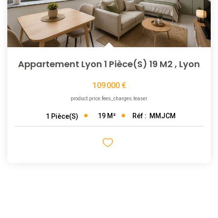
Appartement Lyon 1 Pièce(s) 19 M2
,
Lyon
109 000 €
product.price.fees_charges.teaser
19
M²
Réf :
MMJCM
1
Pièce(s)