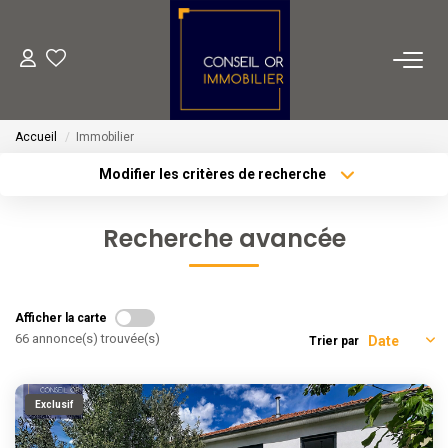
METIERS
Accueil
Immobilier
Transaction
Modifier les critères de recherche
Gestion
Type de transaction
Localisation
Acheter
Localisation
Location
Recherche avancée
Type de bien
Financement
Sélectionnez...
Surface min
Plus de critères
Budget max
VENTES
Afficher la carte
66 annonce(s) trouvée(s)
Trier par
Créer une alerte
LOCATIONS
Exclusif
ESTIMATION