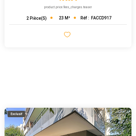
product.price.fees_charges.teaser
23
M²
Réf :
FACCD917
2
Pièce(s)
Exclusif