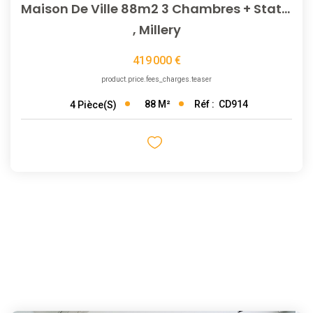
Maison De Ville 88m2 3 Chambres + Stationnement + Terrasses
,
Millery
419 000 €
product.price.fees_charges.teaser
88
M²
Réf :
CD914
4
Pièce(s)