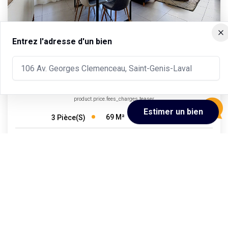
T3 - 69 M2 - 2 Chambres - Balcon - Parking Et Cave
,
Villeurbanne
279 000 €
product.price.fees_charges.teaser
69
M²
Réf :
AL909
3
Pièce(s)