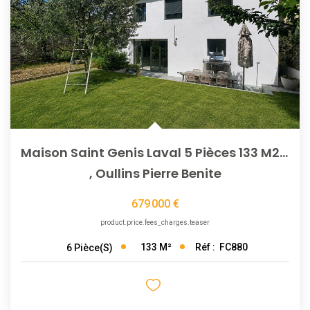
NOTRE AGENCE
L'agence
L'équipe
Nous Rejoindre
Maison Saint Genis Laval 5 Pièces 133 M2 - 526 M2 Terrain -
RECOMMANDATIONS
,
Oullins Pierre Benite
679 000 €
EXTRANET
product.price.fees_charges.teaser
CONTACT
133
M²
Réf :
FC880
6
Pièce(s)