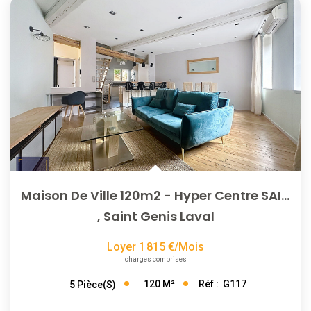
Maison De Ville 120m2 - Hyper Centre SAINT GENIS LAVAL
,
Saint Genis Laval
Loyer 1 815 €/mois
charges comprises
120
M²
Réf :
G117
5
Pièce(s)