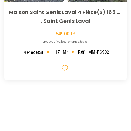
Maison Saint Genis Laval 4 Pièce(s) 165 M2
,
Saint Genis Laval
549 000 €
product.price.fees_charges.teaser
171
M²
Réf :
MM-FC902
4
Pièce(s)