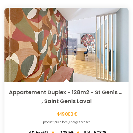
Appartement Duplex - 128m2 - St Genis Laval Centre
,
Saint Genis Laval
449 000 €
product.price.fees_charges.teaser
128
M²
Réf :
FC878
4
Pièce(s)