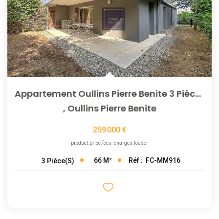
Appartement Oullins Pierre Benite 3 Pièce(s) 65 M2
,
Oullins Pierre Benite
259 000 €
product.price.fees_charges.teaser
66
M²
Réf :
FC-MM916
3
Pièce(s)