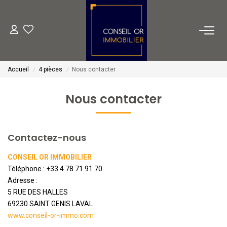
METIERS
Accueil
4 pièces
Nous contacter
Transaction
Gestion
Nous contacter
Location
Financement
Contactez-nous
CONSEIL OR IMMOBILIER
VENTES
Téléphone :
+33 4 78 71 91 70
Adresse :
LOCATIONS
5 RUE DES HALLES
69230
SAINT GENIS LAVAL
www.conseil-or-immo.com
ESTIMATION