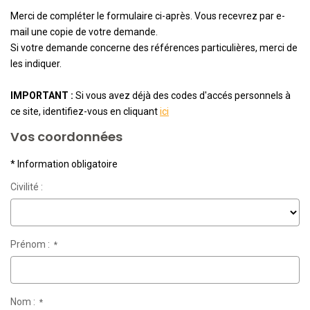
Merci de compléter le formulaire ci-après. Vous recevrez par e-
mail une copie de votre demande.
NOTRE AGENCE
Si votre demande concerne des références particulières, merci de
les indiquer.
L'agence
L'équipe
IMPORTANT :
Si vous avez déjà des codes d'accés personnels à
ce site, identifiez-vous en cliquant
ici
Nous Rejoindre
Vos coordonnées
RECOMMANDATIONS
* Information obligatoire
Civilité :
EXTRANET
Prénom :
CONTACT
*
Nom :
*