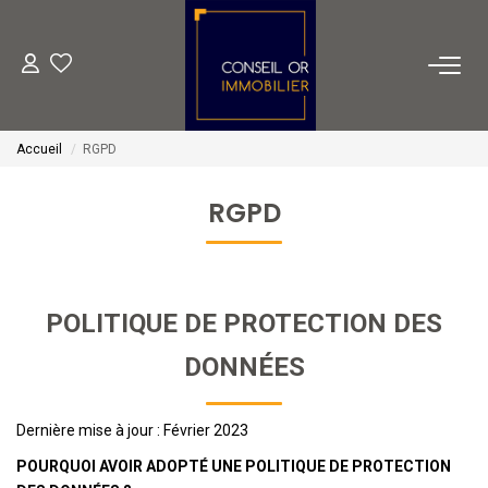
METIERS
Accueil
RGPD
Transaction
Gestion
RGPD
Location
Financement
POLITIQUE DE PROTECTION DES
VENTES
DONNÉES
LOCATIONS
Dernière mise à jour : Février 2023
POURQUOI AVOIR ADOPTÉ UNE POLITIQUE DE PROTECTION
ESTIMATION