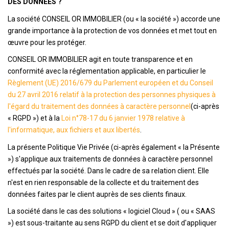
DES DONNÉES ?
La société CONSEIL OR IMMOBILIER (ou « la société ») accorde une
NOTRE AGENCE
grande importance à la protection de vos données et met tout en
œuvre pour les protéger.
L'agence
CONSEIL OR IMMOBILIER agit en toute transparence et en
L'équipe
conformité avec la réglementation applicable, en particulier le
Règlement (UE) 2016/679 du Parlement européen et du Conseil
Nous Rejoindre
du 27 avril 2016 relatif à la protection des personnes physiques à
l'égard du traitement des données à caractère personnel
(ci-après
« RGPD ») et à la
Loi n°78-17 du 6 janvier 1978 relative à
RECOMMANDATIONS
l'informatique, aux fichiers et aux libertés
.
La présente Politique Vie Privée (ci-après également « la Présente
EXTRANET
») s'applique aux traitements de données à caractère personnel
effectués par la société. Dans le cadre de sa relation client. Elle
CONTACT
n'est en rien responsable de la collecte et du traitement des
données faites par le client auprès de ses clients finaux.
La société dans le cas des solutions « logiciel Cloud » ( ou « SAAS
») est sous-traitante au sens RGPD du client et se doit d'appliquer