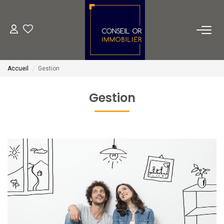
METIERS
Accueil
Gestion
Transaction
Gestion
Gestion
Location
Financement
VENTES
LOCATIONS
ESTIMATION