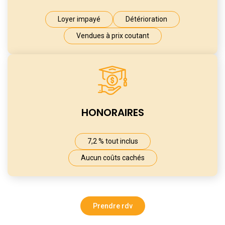
Loyer impayé
Détérioration
Vendues à prix coutant
HONORAIRES
7,2 % tout inclus
Aucun coûts cachés
Prendre rdv