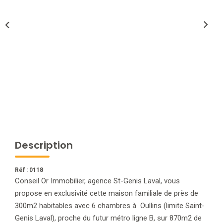
NOTRE AGENCE
L'agence
L'équipe
Nous Rejoindre
RECOMMANDATIONS
Description
EXTRANET
Réf : 0118
CONTACT
Conseil Or Immobilier, agence St-Genis Laval, vous
propose en exclusivité cette maison familiale de près de
300m2 habitables avec 6 chambres à Oullins (limite Saint-
Genis Laval), proche du futur métro ligne B, sur 870m2 de