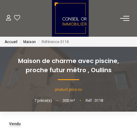
METIERS
Accueil
Maison
Référence 0118
Transaction
Gestion
Maison de charme avec piscine,
Location
proche futur métro
,
Oullins
Financement
product.price.nc
VENTES
7
pièce(s)
•
300
m²
•
Réf : 0118
LOCATIONS
Vendu
ESTIMATION