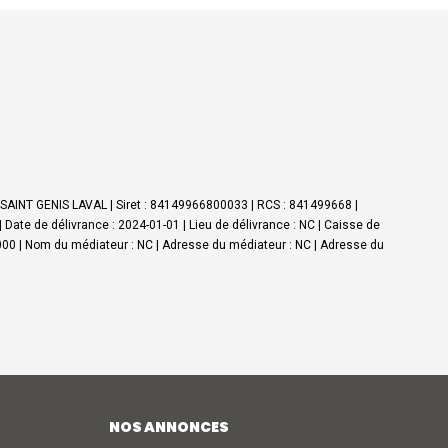
0 SAINT GENIS LAVAL | Siret : 84149966800033 | RCS : 841499668 |
ate de délivrance : 2024-01-01 | Lieu de délivrance : NC | Caisse de
00 000 | Nom du médiateur : NC | Adresse du médiateur : NC | Adresse du
NOS ANNONCES