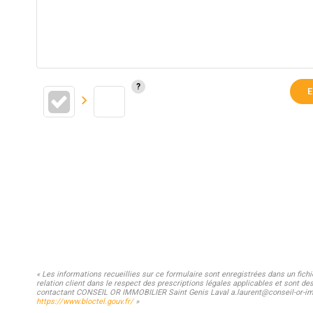
E
« Les informations recueillies sur ce formulaire sont enregistrées dans un fic
relation client dans le respect des prescriptions légales applicables et sont de
contactant CONSEIL OR IMMOBILIER Saint Genis Laval a.laurent@conseil-or-immo.
https://www.bloctel.gouv.fr/
»