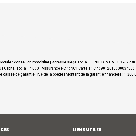
ociale : conseil or immobilier | Adresse siège social : 5 RUE DES HALLES - 6923
 Capital social : 4 000 | Assurance RCP : NC |
Carte T : CPI69012018000034365 | D
sse caisse de garantie : rue de la boetie | Montant de la garantie financière : 1 2
ICES
LIENS UTILES