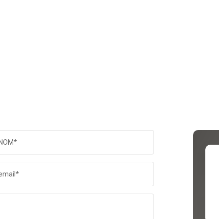
NOM*
email*