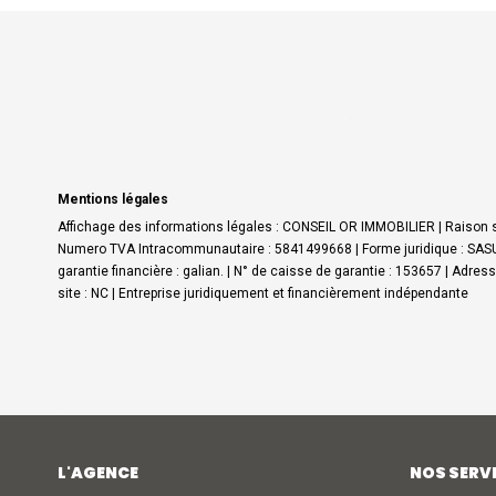
Mentions légales
Affichage des informations légales : CONSEIL OR IMMOBILIER | Raison s
Numero TVA Intracommunautaire : 5841499668 | Forme juridique : SASU |
garantie financière : galian. | N° de caisse de garantie : 153657 | Adre
site : NC |
Entreprise juridiquement et financièrement indépendante
L'AGENCE
NOS SERV