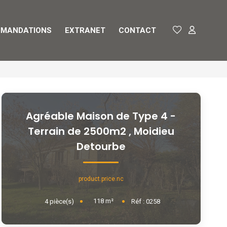
MANDATIONS
EXTRANET
CONTACT
Agréable Maison de Type 4 -
Terrain de 2500m2
,
Moidieu
Detourbe
product.price.nc
118
m²
4
pièce(s)
Réf :
0258