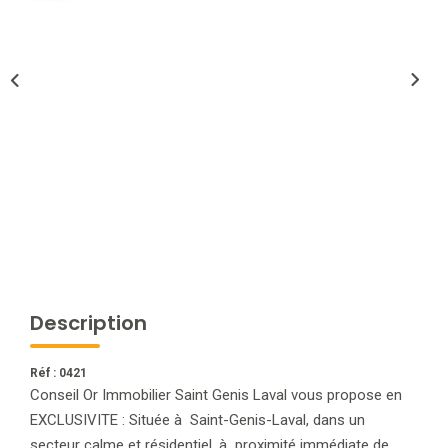
NOTRE AGENCE
L'agence
L'équipe
Nous Rejoindre
RECOMMANDATIONS
EXTRANET
Description
CONTACT
Réf : 0421
Conseil Or Immobilier Saint Genis Laval vous propose en
EXCLUSIVITE : Située à Saint-Genis-Laval, dans un
secteur calme et résidentiel, à proximité immédiate de