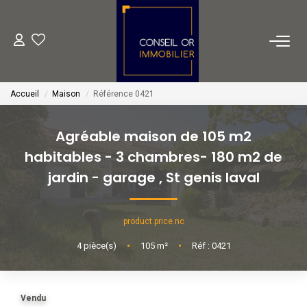
METIERS
Accueil
Maison
Référence 0421
Transaction
Gestion
Agréable maison de 105 m2
Location
habitables - 3 chambres- 180 m2 de
Financement
jardin - garage
,
St genis laval
VENTES
product.price.nc
4
pièce(s)
•
105
m²
•
Réf : 0421
LOCATIONS
Vendu
ESTIMATION