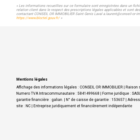
« Les informations recueillies sur ce formulaire sont enregistrées dans un fic
relation client dans le respect des prescriptions légales applicables et sont de
contactant CONSEIL OR IMMOBILIER Saint Genis Laval a.laurent@conseil-or-immo.
https://www.bloctel.gouv.fr/
»
Mentions légales
Affichage des informations légales : CONSEIL OR IMMOBILIER | Raison s
Numero TVA Intracommunautaire : 5841499668 | Forme juridique : SASU |
garantie financière : galian. | N° de caisse de garantie : 153657 | Adre
site : NC |
Entreprise juridiquement et financièrement indépendante