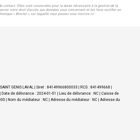
 contact. Elles sont conservées pour la durée nécessaire à la gestion de la
ercer votre droit d'accès aux données vous concernant et les faire rectifier en
que « Bloctel », sur laquelle vous pouvez vous inscrire ici :
0 SAINT GENIS LAVAL | Siret : 84149966800033 | RCS : 841499668 |
ate de délivrance : 2024-01-01 | Lieu de délivrance : NC | Caisse de
00 000 | Nom du médiateur : NC | Adresse du médiateur : NC | Adresse du