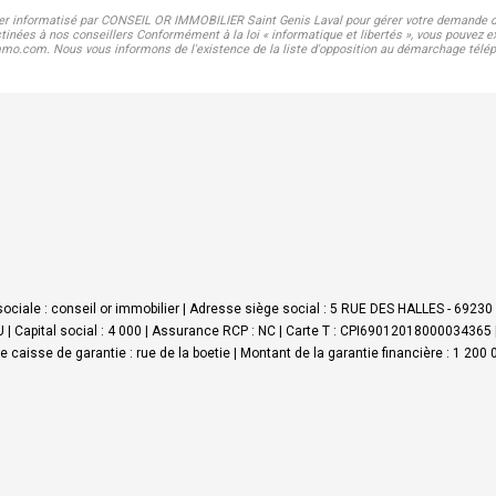
hier informatisé par CONSEIL OR IMMOBILIER Saint Genis Laval pour gérer votre demande de
stinées à nos conseillers Conformément à la loi « informatique et libertés », vous pouvez ex
com. Nous vous informons de l'existence de la liste d'opposition au démarchage téléphoni
ociale : conseil or immobilier | Adresse siège social : 5 RUE DES HALLES - 6923
 Capital social : 4 000 | Assurance RCP : NC |
Carte T : CPI69012018000034365 | D
sse caisse de garantie : rue de la boetie | Montant de la garantie financière : 1 2