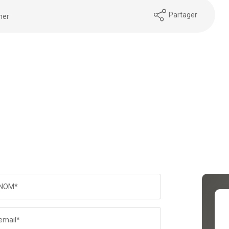
Partager
mer
NOM*
email*