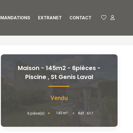
MANDATIONS
EXTRANET
CONTACT
Maison - 145m2 - 6pièces -
Piscine
,
St Genis Laval
Vendu
145
m²
6
pièce(s)
Réf :
617