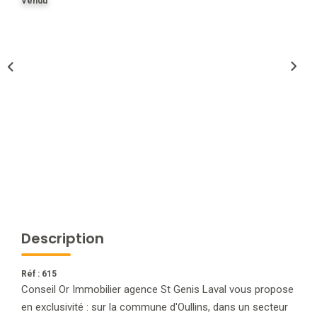
Vendu
NOTRE AGENCE
L'agence
L'équipe
Nous Rejoindre
RECOMMANDATIONS
EXTRANET
Description
CONTACT
Réf : 615
Conseil Or Immobilier agence St Genis Laval vous propose
en exclusivité : sur la commune d'Oullins, dans un secteur