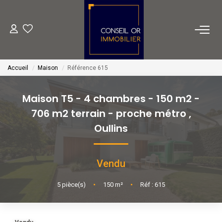
METIERS
Accueil
Maison
Référence 615
Transaction
Gestion
Maison T5 - 4 chambres - 150 m2 -
Location
706 m2 terrain - proche métro
,
Financement
Oullins
VENTES
Vendu
5
pièce(s)
•
150
m²
•
Réf : 615
LOCATIONS
ESTIMATION