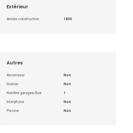
Extérieur
Année construction
1800
Autres
Ascenseur
Non
Grenier
Non
Nombre garages/Box
1
Interphone
Non
Piscine
Non