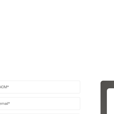
NOM*
email*