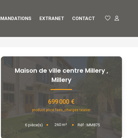
MANDATIONS
EXTRANET
CONTACT
Maison de ville centre Millery
,
Millery
699 000 €
product.price.fees_charges.teaser
260
m²
6
pièce(s)
Réf :
MM875