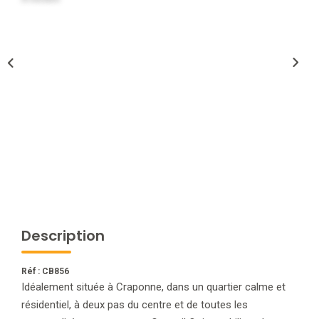
NOTRE AGENCE
L'agence
L'équipe
Nous Rejoindre
RECOMMANDATIONS
EXTRANET
Description
CONTACT
Réf : CB856
Idéalement située à Craponne, dans un quartier calme et
résidentiel, à deux pas du centre et de toutes les