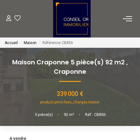
METIERS
Accueil
Maison
Référence CB856
Transaction
Gestion
Maison Craponne 5 pièce(s) 92 m2
,
Location
Craponne
Financement
339 000 €
VENTES
product.price.fees_charges.teaser
5
pièce(s)
•
92
m²
•
Réf : CB856
LOCATIONS
ESTIMATION
A vendre