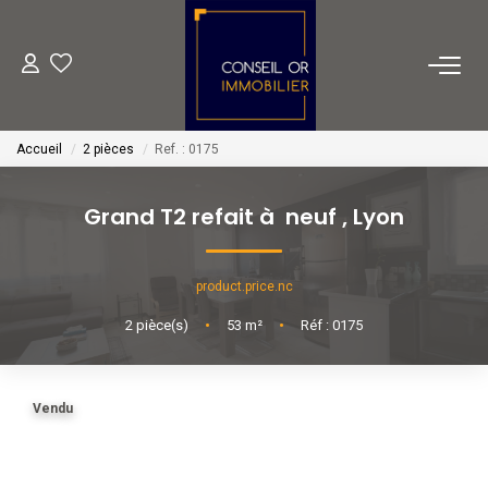
METIERS
Accueil
2 pièces
Ref. : 0175
Transaction
Gestion
Grand T2 refait à neuf
,
Lyon
Location
Financement
product.price.nc
2
pièce(s)
•
53
m²
•
Réf : 0175
VENTES
Vendu
LOCATIONS
ESTIMATION