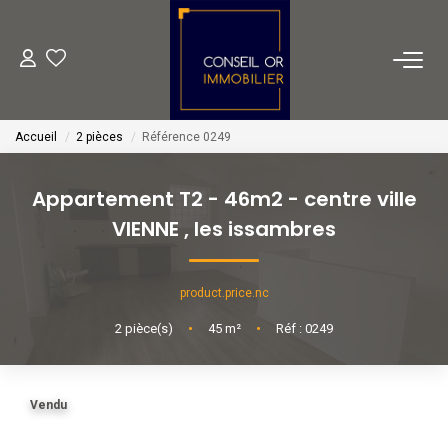
METIERS
Accueil
2 pièces
Référence 0249
Transaction
Gestion
Appartement T2 - 46m2 - centre ville
Location
VIENNE
,
les issambres
Financement
product.price.nc
VENTES
2
pièce(s)
•
45
m²
•
Réf : 0249
LOCATIONS
Vendu
ESTIMATION