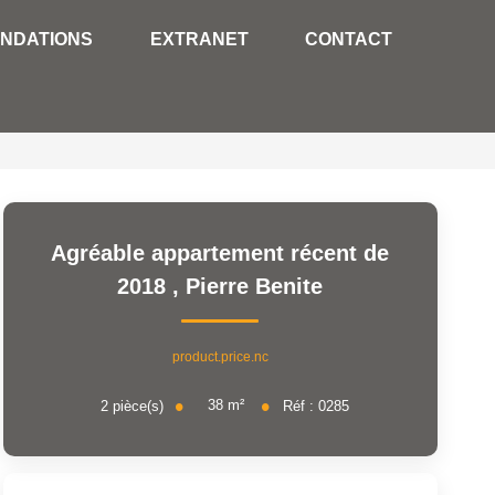
NDATIONS
EXTRANET
CONTACT
Agréable appartement récent de
2018
,
Pierre Benite
product.price.nc
38
m²
2
pièce(s)
Réf :
0285