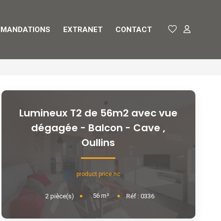
MANDATIONS
EXTRANET
CONTACT
Lumineux T2 de 56m2 avec vue
dégagée - Balcon - Cave
,
Oullins
product.price.nc
56
m²
2
pièce(s)
Réf :
0336