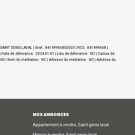
0 SAINT GENIS LAVAL | Siret : 84149966800033 | RCS : 841499668 |
ate de délivrance : 2024-01-01 | Lieu de délivrance : NC | Caisse de
00 000 | Nom du médiateur : NC | Adresse du médiateur : NC | Adresse du
NOS ANNONCES
Appartement à vendre, Saint genis laval
Maison à vendre, Saint genis laval