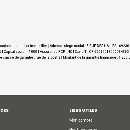
ociale : conseil or immobilier | Adresse siège social : 5 RUE DES HALLES - 6923
 Capital social : 4 000 | Assurance RCP : NC |
Carte T : CPI69012018000034365 | D
sse caisse de garantie : rue de la boetie | Montant de la garantie financière : 1 2
ICES
LIENS UTILES
Mon compte
Nos honoraires