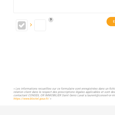
E
« Les informations recueillies sur ce formulaire sont enregistrées dans un fic
relation client dans le respect des prescriptions légales applicables et sont de
contactant CONSEIL OR IMMOBILIER Saint Genis Laval a.laurent@conseil-or-immo.
https://www.bloctel.gouv.fr/
»