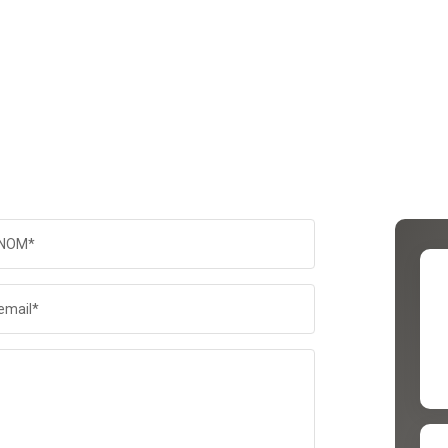
NOM*
email*