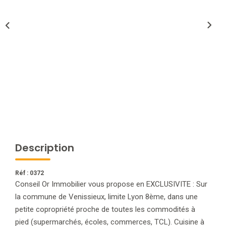
NOTRE AGENCE
L'agence
L'équipe
Nous Rejoindre
RECOMMANDATIONS
Description
EXTRANET
Réf : 0372
CONTACT
Conseil Or Immobilier vous propose en EXCLUSIVITE : Sur
la commune de Venissieux, limite Lyon 8ème, dans une
petite copropriété proche de toutes les commodités à
pied (supermarchés, écoles, commerces, TCL). Cuisine à