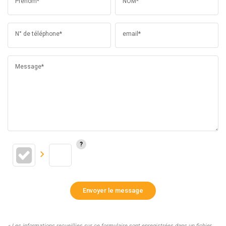
Prénom*
NOM*
N° de téléphone*
email*
Message*
Envoyer le message
« Les informations recueillies sur ce formulaire sont enregistrées dans un fichier