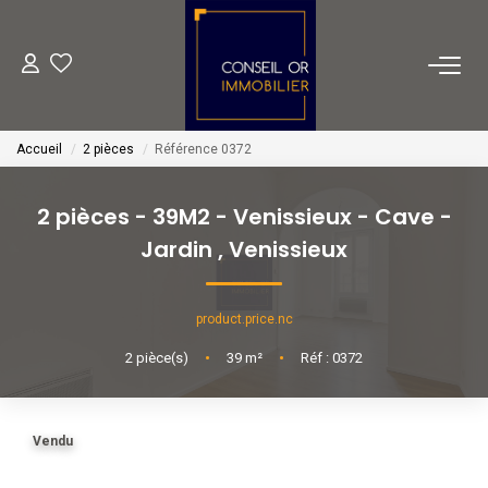
METIERS
Accueil
2 pièces
Référence 0372
Transaction
Gestion
2 pièces - 39M2 - Venissieux - Cave -
Location
Jardin
,
Venissieux
Financement
product.price.nc
VENTES
2
pièce(s)
•
39
m²
•
Réf : 0372
LOCATIONS
Vendu
ESTIMATION