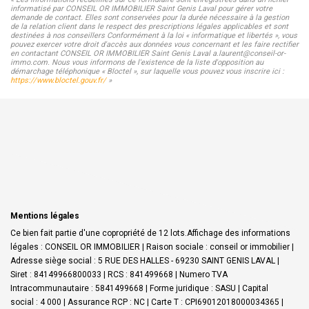
informatisé par CONSEIL OR IMMOBILIER Saint Genis Laval pour gérer votre
demande de contact. Elles sont conservées pour la durée nécessaire à la gestion
de la relation client dans le respect des prescriptions légales applicables et sont
destinées à nos conseillers Conformément à la loi « informatique et libertés », vous
pouvez exercer votre droit d'accès aux données vous concernant et les faire rectifier
en contactant CONSEIL OR IMMOBILIER Saint Genis Laval a.laurent@conseil-or-
immo.com. Nous vous informons de l'existence de la liste d'opposition au
démarchage téléphonique « Bloctel », sur laquelle vous pouvez vous inscrire ici :
https://www.bloctel.gouv.fr/
»
Mentions légales
Ce bien fait partie d'une copropriété de 12 lots.Affichage des informations
légales : CONSEIL OR IMMOBILIER | Raison sociale : conseil or immobilier |
Adresse siège social : 5 RUE DES HALLES - 69230 SAINT GENIS LAVAL |
Siret : 84149966800033 | RCS : 841499668 | Numero TVA
Intracommunautaire : 5841499668 | Forme juridique : SASU | Capital
social : 4 000 | Assurance RCP : NC |
Carte T : CPI69012018000034365 |