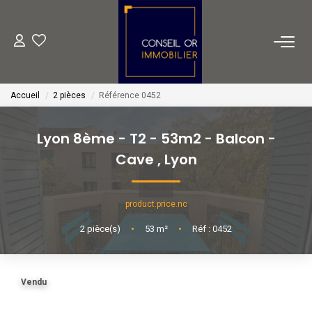
METIERS
Accueil
2 pièces
Référence 0452
Transaction
Gestion
Lyon 8ème - T2 - 53m2 - Balcon -
Location
Cave
,
Lyon
Financement
product.price.nc
VENTES
2
pièce(s)
•
53
m²
•
Réf : 0452
LOCATIONS
Vendu
ESTIMATION