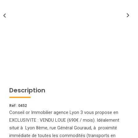
NOTRE AGENCE
L'agence
L'équipe
Nous Rejoindre
RECOMMANDATIONS
Description
EXTRANET
Réf : 0452
CONTACT
Conseil or Immobilier agence Lyon 3 vous propose en
EXCLUSIVITE : VENDU LOUE (690€ / mois). Idéalement
situé à Lyon 8ème, rue Général Gouraud, à proximité
immédiate de toutes les commodités (transports en