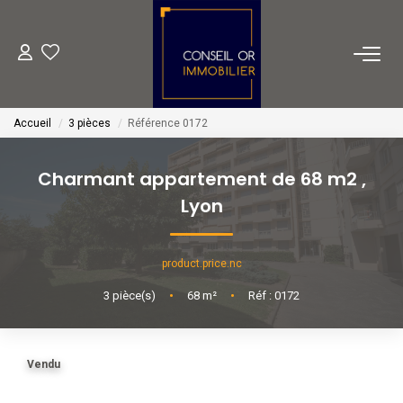
METIERS
Accueil
3 pièces
Référence 0172
Transaction
Gestion
Charmant appartement de 68 m2
,
Location
Lyon
Financement
product.price.nc
VENTES
3
pièce(s)
•
68
m²
•
Réf : 0172
LOCATIONS
Vendu
ESTIMATION