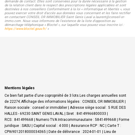
demande de contact. Elles sont conservées pour la durée nécessaire à la gestion
de la relation client dans le respect des prescriptions légales applicables et sont
destinées à nos conseillers Conformément à la loi « informatique et libertés », vous
pouvez exercer votre droit d'accès aux données vous concernant et les faire rectifier
en contactant CONSEIL OR IMMOBILIER Saint Genis Laval a.laurent@conseil-or-
immo.com. Nous vous informons de l'existence de la liste d'opposition au
démarchage téléphonique « Bloctel », sur laquelle vous pouvez vous inscrire ici :
https://www.bloctel.gouv.fr/
»
Mentions légales
Ce bien fait partie d'une copropriété de 3 lots.Les charges annuelles sont
de 2227€.
Affichage des informations légales : CONSEIL OR IMMOBILIER |
Raison sociale : conseil or immobilier | Adresse siège social : 5 RUE DES
HALLES - 69230 SAINT GENIS LAVAL | Siret : 84149966800033 |
RCS : 841499668 | Numero TVA Intracommunautaire : 5841499668 | Forme
juridique : SASU | Capital social : 4 000 | Assurance RCP : NC |
Carte T :
CPI69012018000034365 | Date de délivrance : 2024-01-01 | Lieu de