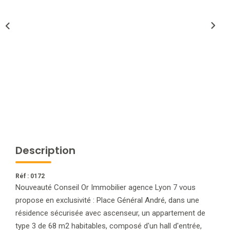
NOTRE AGENCE
L'agence
L'équipe
Nous Rejoindre
RECOMMANDATIONS
Description
EXTRANET
Réf : 0172
CONTACT
Nouveauté Conseil Or Immobilier agence Lyon 7 vous
propose en exclusivité : Place Général André, dans une
résidence sécurisée avec ascenseur, un appartement de
type 3 de 68 m2 habitables, composé d'un hall d'entrée,