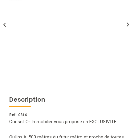
NOTRE AGENCE
L'agence
L'équipe
Nous Rejoindre
RECOMMANDATIONS
EXTRANET
Description
CONTACT
Réf : 0314
Conseil Or Immobilier vous propose en EXCLUSIVITE :
Oullins à 500 mètres du futur métro et proche de toutes