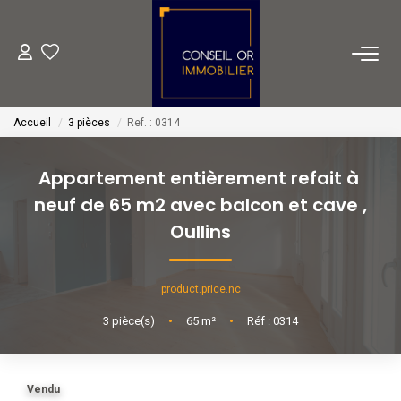
METIERS
Accueil
3 pièces
Ref. : 0314
Transaction
Gestion
Appartement entièrement refait à
Location
neuf de 65 m2 avec balcon et cave
,
Financement
Oullins
VENTES
product.price.nc
3
pièce(s)
•
65
m²
•
Réf : 0314
LOCATIONS
Vendu
ESTIMATION