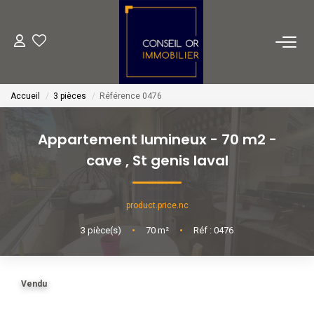
METIERS
Accueil
3 pièces
Référence 0476
Transaction
Gestion
Appartement lumineux - 70 m2 -
Location
cave
,
St genis laval
Financement
product.price.nc
VENTES
3
pièce(s)
•
70
m²
•
Réf : 0476
LOCATIONS
Vendu
ESTIMATION