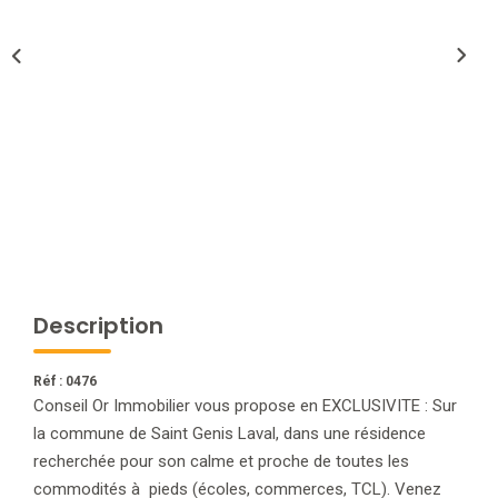
NOTRE AGENCE
L'agence
L'équipe
Nous Rejoindre
RECOMMANDATIONS
Description
EXTRANET
Réf : 0476
CONTACT
Conseil Or Immobilier vous propose en EXCLUSIVITE : Sur
la commune de Saint Genis Laval, dans une résidence
recherchée pour son calme et proche de toutes les
commodités à pieds (écoles, commerces, TCL). Venez