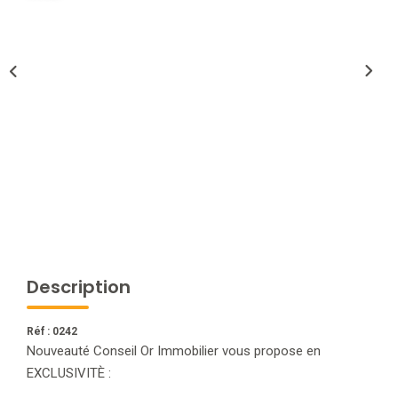
NOTRE AGENCE
L'agence
L'équipe
Nous Rejoindre
RECOMMANDATIONS
EXTRANET
Description
CONTACT
Réf : 0242
Nouveauté Conseil Or Immobilier vous propose en
EXCLUSIVITÈ :