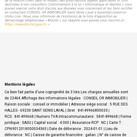
de la relation client dans le respect des prescriptions légales applicables et sont
destinées à nos conseillers Conformément à la loi « informatique et libertés », vous
pouvez exercer votre droit d'accès aux données vous concernant et les faire rectifier
en contactant CONSEIL OR IMMOBILIER Saint Genis Laval a.laurent@conseil-or-
immo.com. Nous vous informons de l'existence de la liste d'opposition au
démarchage téléphonique « Bloctel », sur laquelle vous pouvez vous inscrire ici :
https://www.bloctel.gouv.fr/
»
Mentions légales
Ce bien fait partie d'une copropriété de 3 lots.Les charges annuelles sont
de 2346€.
Affichage des informations légales : CONSEIL OR IMMOBILIER |
Raison sociale : conseil or immobilier | Adresse siège social : 5 RUE DES
HALLES - 69230 SAINT GENIS LAVAL | Siret : 84149966800033 |
RCS : 841499668 | Numero TVA Intracommunautaire : 5841499668 | Forme
juridique : SASU | Capital social : 4 000 | Assurance RCP : NC |
Carte T :
CPI69012018000034365 | Date de délivrance : 2024-01-01 | Lieu de
délivrance : NC | Caisse de garantie financière : galian. | N° de caisse de