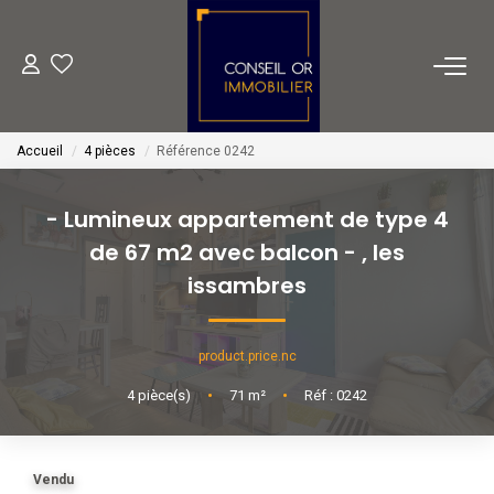
METIERS
Accueil
4 pièces
Référence 0242
Transaction
Gestion
- Lumineux appartement de type 4
Location
de 67 m2 avec balcon -
,
les
Financement
issambres
VENTES
product.price.nc
4
pièce(s)
•
71
m²
•
Réf : 0242
LOCATIONS
Vendu
ESTIMATION