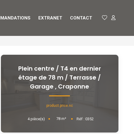
MANDATIONS
EXTRANET
CONTACT
Plein centre / T4 en dernier
étage de 78 m / Terrasse /
Garage
,
Craponne
product.price.nc
78
m²
4
pièce(s)
Réf :
0352