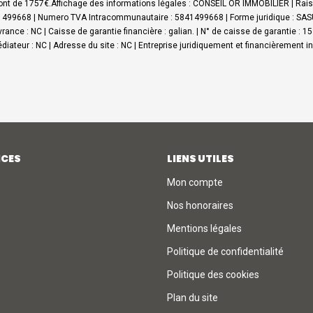
sont de 1757€.
Affichage des informations légales : CONSEIL OR IMMOBILIER | Raiso
499668 | Numero TVA Intracommunautaire : 5841499668 | Forme juridique : SASU |
nce : NC | Caisse de garantie financière : galian. | N° de caisse de garantie : 15
iateur : NC | Adresse du site : NC |
Entreprise juridiquement et financièrement 
ICES
LIENS UTILES
Mon compte
Nos honoraires
Mentions légales
Politique de confidentialité
Politique des cookies
Plan du site