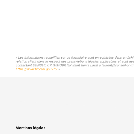
« Les informations recueillies sur ce formulaire sont enregistrées dans un fic
relation client dans le respect des prescriptions légales applicables et sont de
contactant CONSEIL OR IMMOBILIER Saint Genis Laval a.laurent@conseil-or-immo.
https://www.bloctel.gouv.fr/
»
Mentions légales