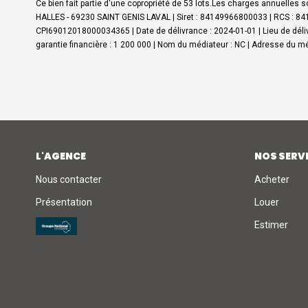
Ce bien fait partie d'une copropriété de 53 lots.Les charges annuelles 
HALLES - 69230 SAINT GENIS LAVAL | Siret : 84149966800033 | RCS : 841
CPI69012018000034365 | Date de délivrance : 2024-01-01 | Lieu de délivra
garantie financière : 1 200 000 | Nom du médiateur : NC | Adresse du méd
L'AGENCE
NOS SERV
Nous contacter
Acheter
Présentation
Louer
Estimer