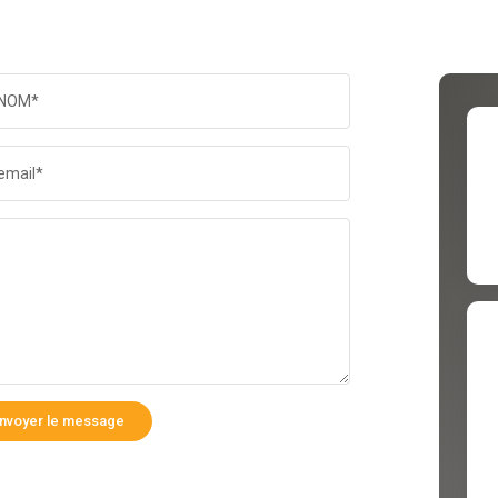
NOM*
email*
nvoyer le message