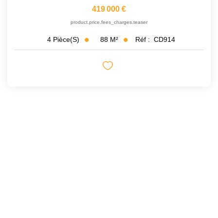
419 000 €
product.price.fees_charges.teaser
88
M²
Réf :
CD914
4
Pièce(s)