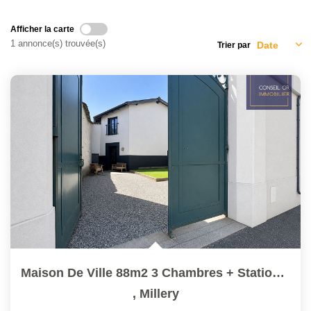
NOTRE AGENCE
Afficher la carte
1 annonce(s) trouvée(s)
Trier par
L'agence
L'équipe
Nous Rejoindre
RECOMMANDATIONS
EXTRANET
CONTACT
Maison De Ville 88m2 3 Chambres + Stationnement + Terrasses
,
Millery