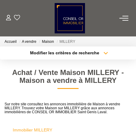
METIERS
Accueil
A vendre
Maison
MILLERY
Transaction
Modifier les critères de recherche
Gestion
Localisation
Type de transaction
Location
Surface min
Achat / Vente Maison MILLERY -
Type de bien
Financement
Maison a vendre à MILLERY
Plus de critères
Budget max
VENTES
Créer une alerte
Sur notre site consultez les annonces immobilière de Maison à vendre
MILLERY. Trouvez votre Maison sur MILLERY grâce aux annonces
immobilières de CONSEIL OR IMMOBILIER Saint Genis Laval.
LOCATIONS
Immobilier MILLERY
ESTIMATION