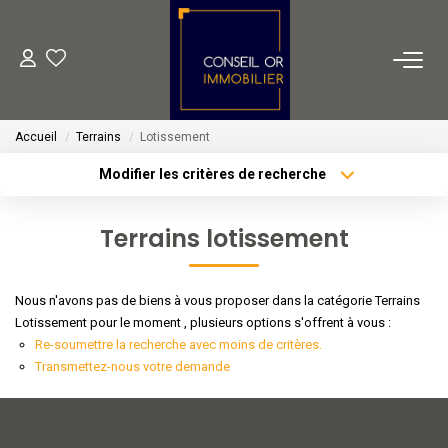
METIERS
Accueil
Terrains
Lotissement
Transaction
Modifier les critères de recherche
Gestion
Type de transaction
Localisation
Acheter
Localisation
Location
Terrains lotissement
Type de bien
Financement
Sélectionnez...
Surface min
Nous n'avons pas de biens à vous proposer dans la catégorie Terrains
Plus de critères
Budget max
VENTES
Lotissement pour le moment , plusieurs options s'offrent à vous :
Re-soumettre la recherche avec moins de critères.
Créer une alerte
Transmettez-nous votre demande
LOCATIONS
ESTIMATION