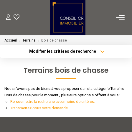
METIERS
Accueil
Terrains
Bois de chasse
Transaction
Modifier les critères de recherche
Gestion
Type de transaction
Localisation
Acheter
Localisation
Location
Terrains bois de chasse
Type de bien
Financement
Sélectionnez...
Surface min
Nous n'avons pas de biens à vous proposer dans la catégorie Terrains
Plus de critères
Budget max
VENTES
Bois de chasse pour le moment , plusieurs options s'offrent à vous :
Re-soumettre la recherche avec moins de critères.
Créer une alerte
Transmettez-nous votre demande
LOCATIONS
ESTIMATION