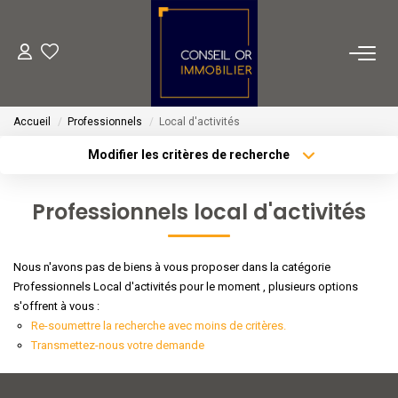
METIERS
Accueil
Professionnels
Local d'activités
Transaction
Modifier les critères de recherche
Gestion
Type de transaction
Localisation
Acheter
Localisation
Location
Professionnels local d'activités
Type de bien
Financement
Sélectionnez...
Surface min
Nous n'avons pas de biens à vous proposer dans la catégorie
Plus de critères
Budget max
VENTES
Professionnels Local d'activités pour le moment , plusieurs options
s'offrent à vous :
Créer une alerte
Re-soumettre la recherche avec moins de critères.
LOCATIONS
Transmettez-nous votre demande
ESTIMATION