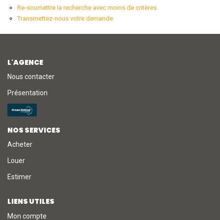
Re-soumettre la recherche avec moins de critères.
Transmettez-nous votre demande
NOTRE AGENCE
L'agence
L'AGENCE
L'équipe
Nous contacter
Nous Rejoindre
Présentation
RECOMMANDATIONS
NOS SERVICES
EXTRANET
Acheter
Louer
CONTACT
Estimer
LIENS UTILES
Mon compte