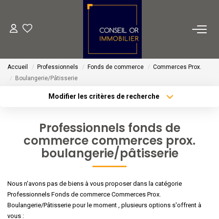
METIERS
Accueil
Professionnels
Fonds de commerce
Commerces Prox.
Transaction
Boulangerie/Pâtisserie
Gestion
Modifier les critères de recherche
Type de transaction
Localisation
Location
Acheter
Localisation
Financement
Professionnels fonds de
Type de bien
commerce commerces prox.
Sélectionnez...
Surface min
boulangerie/pâtisserie
VENTES
Plus de critères
Budget max
Nous n'avons pas de biens à vous proposer dans la catégorie
LOCATIONS
Créer une alerte
Professionnels Fonds de commerce Commerces Prox.
Boulangerie/Pâtisserie pour le moment , plusieurs options s'offrent à
ESTIMATION
vous :