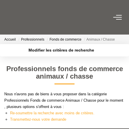
METIERS
Accueil
Professionnels
Fonds de commerce
Animaux / Chasse
Transaction
Modifier les critères de recherche
Gestion
Localisation
Type de transaction
Location
Surface min
Professionnels fonds de commerce
Type de bien
Financement
animaux / chasse
Plus de critères
Budget max
VENTES
Créer une alerte
Nous n'avons pas de biens à vous proposer dans la catégorie
Professionnels Fonds de commerce Animaux / Chasse pour le moment
LOCATIONS
, plusieurs options s'offrent à vous :
Re-soumettre la recherche avec moins de critères.
Transmettez-nous votre demande
ESTIMATION