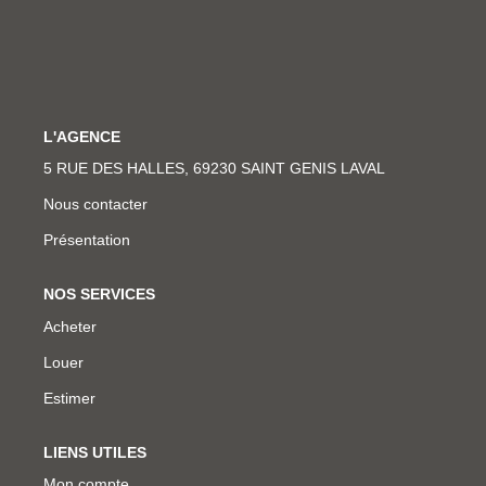
NOTRE AGENCE
L'agence
L'équipe
L'AGENCE
Nous Rejoindre
5 RUE DES HALLES, 69230 SAINT GENIS LAVAL
Nous contacter
Présentation
RECOMMANDATIONS
NOS SERVICES
EXTRANET
Acheter
Louer
CONTACT
Estimer
LIENS UTILES
Mon compte