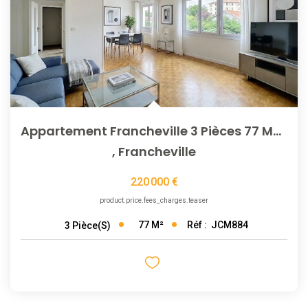
Appartement Francheville 3 Pièces 77 M2, Balcon, Garage Et...
,
Francheville
220 000 €
product.price.fees_charges.teaser
77
M²
Réf :
JCM884
3
Pièce(s)