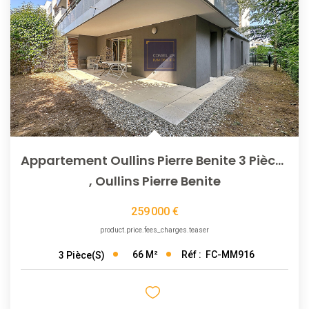
NOTRE AGENCE
L'agence
L'équipe
Nous Rejoindre
Appartement Oullins Pierre Benite 3 Pièce(s) 65 M2
RECOMMANDATIONS
,
Oullins Pierre Benite
EXTRANET
259 000 €
product.price.fees_charges.teaser
CONTACT
66
M²
Réf :
FC-MM916
3
Pièce(s)