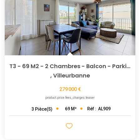
T3 - 69 M2 - 2 Chambres - Balcon - Parking Et Cave
,
Villeurbanne
279 000 €
product.price.fees_charges.teaser
69
M²
Réf :
AL909
3
Pièce(s)