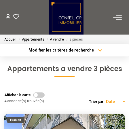
METIERS
Accueil
Appartements
A vendre
3 pièces
Transaction
Modifier les critères de recherche
Gestion
Type de transaction
Localisation
Acheter
Localisation
Location
Appartements a vendre 3 pièces
Type de bien
Financement
Sélectionnez...
Surface min
Plus de critères
Budget max
VENTES
Afficher la carte
4 annonce(s) trouvée(s)
Trier par
Créer une alerte
LOCATIONS
Exclusif
ESTIMATION