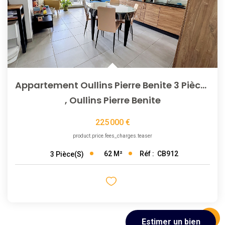
Appartement Oullins Pierre Benite 3 Pièce(s) 62 M2
,
Oullins Pierre Benite
225 000 €
product.price.fees_charges.teaser
62
M²
Réf :
CB912
3
Pièce(s)