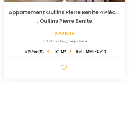
Appartement Oullins Pierre Benite 4 Pièce(s) 83 M2
,
Oullins Pierre Benite
229 000 €
product.price.fees_charges.teaser
81
M²
Réf :
MM-FC911
4
Pièce(s)