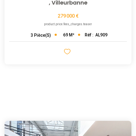
,
Villeurbanne
279 000 €
product.price.fees_charges.teaser
69
M²
Réf :
AL909
3
Pièce(s)