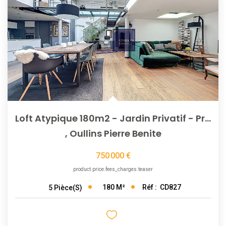
Loft Atypique 180m2 - Jardin Privatif - Proximité Immédiate...
,
Oullins Pierre Benite
750 000 €
product.price.fees_charges.teaser
180
M²
Réf :
CD827
5
Pièce(s)