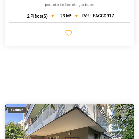
product.price.fees_charges.teaser
23
M²
Réf :
FACCD917
2
Pièce(s)
Exclusif