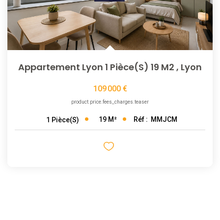
Appartement Lyon 1 Pièce(s) 19 M2
,
Lyon
109 000 €
product.price.fees_charges.teaser
19
M²
Réf :
MMJCM
1
Pièce(s)