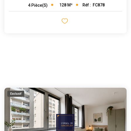
128
M²
Réf :
FC878
4
Pièce(s)
Exclusif