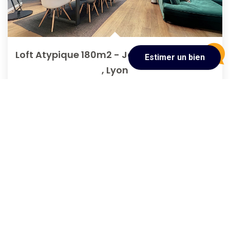
Loft Atypique 180m2 - Jardin Privatif - Proximité Immédiate...
,
Lyon
750 000 €
product.price.fees_charges.teaser
180
M²
Réf :
379
5
Pièce(s)