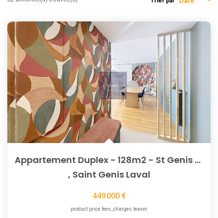
Trier par
NOTRE AGENCE
L'agence
L'équipe
Nous Rejoindre
RECOMMANDATIONS
EXTRANET
Appartement Duplex - 128m2 - St Genis Laval Centre
CONTACT
,
Saint Genis Laval
449 000 €
product.price.fees_charges.teaser