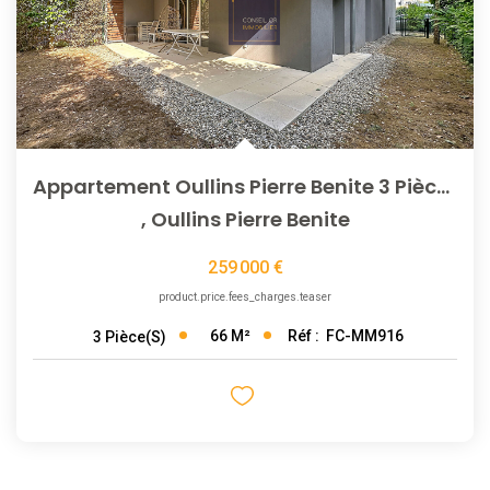
Appartement Oullins Pierre Benite 3 Pièce(s) 65 M2
,
Oullins Pierre Benite
259 000 €
product.price.fees_charges.teaser
66
M²
Réf :
FC-MM916
3
Pièce(s)