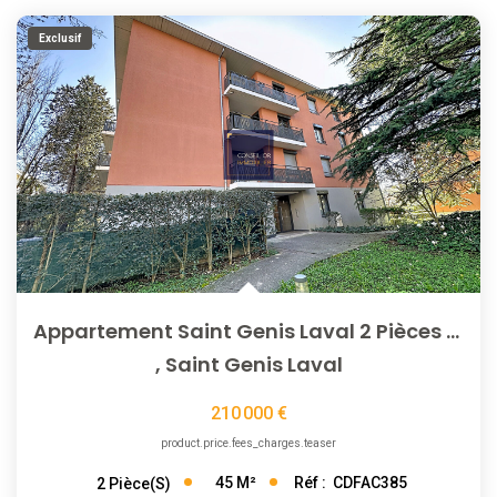
Exclusif
Appartement Saint Genis Laval 2 Pièces 45 M2 + Garage
,
Saint Genis Laval
210 000 €
product.price.fees_charges.teaser
45
M²
Réf :
CDFAC385
2
Pièce(s)