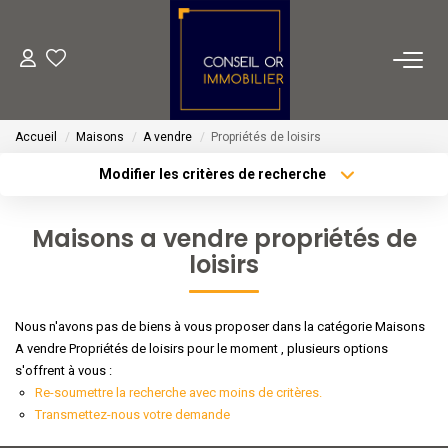
METIERS
Accueil
Maisons
A vendre
Propriétés de loisirs
Transaction
Modifier les critères de recherche
Gestion
Type de transaction
Localisation
Acheter
Localisation
Location
Maisons a vendre propriétés de
Type de bien
Financement
loisirs
Sélectionnez...
Surface min
Plus de critères
Budget max
VENTES
Nous n'avons pas de biens à vous proposer dans la catégorie Maisons
A vendre Propriétés de loisirs pour le moment , plusieurs options
Créer une alerte
s'offrent à vous :
LOCATIONS
Re-soumettre la recherche avec moins de critères.
Transmettez-nous votre demande
ESTIMATION