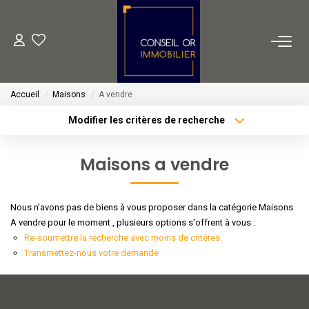
METIERS
Accueil
Maisons
A vendre
Transaction
Modifier les critères de recherche
Gestion
Type de transaction
Localisation
Acheter
Localisation
Location
Maisons a vendre
Type de bien
Financement
Sélectionnez...
Surface min
Nous n'avons pas de biens à vous proposer dans la catégorie Maisons
Plus de critères
Budget max
VENTES
A vendre pour le moment , plusieurs options s'offrent à vous :
Re-soumettre la recherche avec moins de critères.
Créer une alerte
Transmettez-nous votre demande
LOCATIONS
ESTIMATION