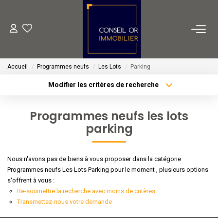
METIERS
Accueil
Programmes neufs
Les Lots
Parking
Transaction
Modifier les critères de recherche
Gestion
Type de transaction
Localisation
Acheter
Localisation
Location
Programmes neufs les lots
Type de bien
Financement
parking
Sélectionnez...
Surface min
Plus de critères
Budget max
VENTES
Nous n'avons pas de biens à vous proposer dans la catégorie
Programmes neufs Les Lots Parking pour le moment , plusieurs options
Créer une alerte
s'offrent à vous :
LOCATIONS
Re-soumettre la recherche avec moins de critères.
Transmettez-nous votre demande
ESTIMATION