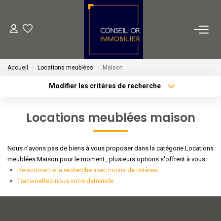
METIERS
Accueil
Locations meublées
Maison
Transaction
Modifier les critères de recherche
Gestion
Type de transaction
Localisation
Acheter
Localisation
Location
Locations meublées maison
Type de bien
Financement
Sélectionnez...
Surface min
Nous n'avons pas de biens à vous proposer dans la catégorie Locations
Plus de critères
Budget max
VENTES
meublées Maison pour le moment , plusieurs options s'offrent à vous :
Re-soumettre la recherche avec moins de critères.
Créer une alerte
Transmettez-nous votre demande
LOCATIONS
ESTIMATION