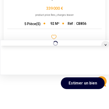
339 000 €
product.price.fees_charges.teaser
92
M²
Réf :
CB856
5
Pièce(s)