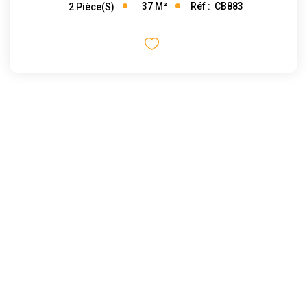
37
M²
Réf :
CB883
2
Pièce(s)