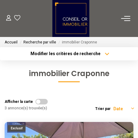
METIERS
Accueil
Recherche par ville
immobilier Craponne
Transaction
Modifier les critères de recherche
Gestion
Type de transaction
Localisation
Acheter
Localisation
Location
immobilier Craponne
Type de bien
Financement
Sélectionnez...
Surface min
Plus de critères
Budget max
VENTES
Afficher la carte
3 annonce(s) trouvée(s)
Trier par
Créer une alerte
LOCATIONS
Exclusif
ESTIMATION