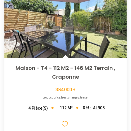
NOTRE AGENCE
L'agence
L'équipe
Nous Rejoindre
Maison - T4 - 112 M2 - 146 M2 Terrain
,
RECOMMANDATIONS
Craponne
EXTRANET
384 000 €
product.price.fees_charges.teaser
CONTACT
112
M²
Réf :
AL905
4
Pièce(s)