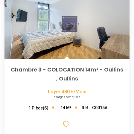
NOTRE AGENCE
L'agence
L'équipe
Nous Rejoindre
Chambre 3 - COLOCATION 14m² - Oullins
RECOMMANDATIONS
,
Oullins
EXTRANET
Loyer 480 €/mois
charges comprises
CONTACT
14
M²
Réf :
G0015A
1
Pièce(s)