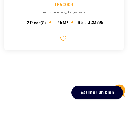
185 000 €
product.price.fees_charges.teaser
46
M²
Réf :
JCM795
2
Pièce(s)