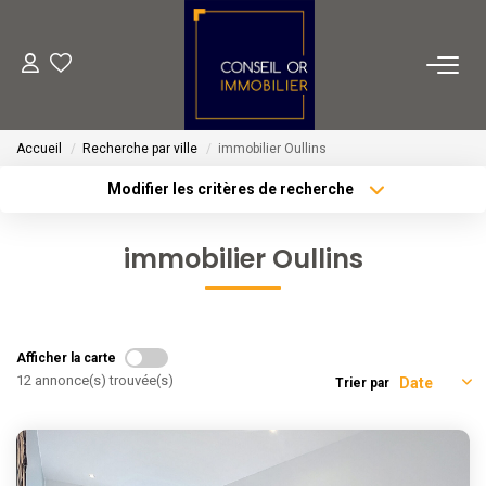
METIERS
Accueil
Recherche par ville
immobilier Oullins
Transaction
Modifier les critères de recherche
Gestion
Type de transaction
Localisation
Acheter
Localisation
Location
immobilier Oullins
Type de bien
Financement
Sélectionnez...
Surface min
Plus de critères
Budget max
VENTES
Afficher la carte
12 annonce(s) trouvée(s)
Trier par
Créer une alerte
LOCATIONS
ESTIMATION