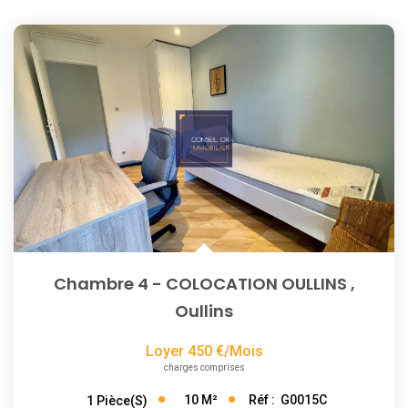
Chambre 4 - COLOCATION OULLINS
,
Oullins
Loyer 450 €/mois
charges comprises
10
M²
Réf :
G0015C
1
Pièce(s)