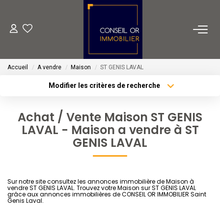
METIERS
Accueil
A vendre
Maison
ST GENIS LAVAL
Transaction
Modifier les critères de recherche
Gestion
Type de transaction
Localisation
Acheter
Localisation
Location
Achat / Vente Maison ST GENIS
Type de bien
Financement
LAVAL - Maison a vendre à ST
Sélectionnez...
Surface min
GENIS LAVAL
Plus de critères
Budget max
VENTES
Créer une alerte
Sur notre site consultez les annonces immobilière de Maison à
LOCATIONS
vendre ST GENIS LAVAL. Trouvez votre Maison sur ST GENIS LAVAL
grâce aux annonces immobilières de CONSEIL OR IMMOBILIER Saint
Genis Laval.
ESTIMATION